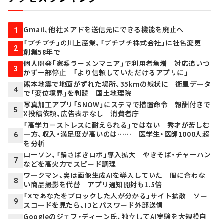
Gmail、他社メアドを送信元にできる機能を廃止へ
1
「プチプチ」の川上産業、「プチプチ株式会社」に社名変更
2
創業58年で
個人開発「家系ラーメンマニア」で利用者急増 対応追いつ
3
かず一部停止 「より信頼していただけるアプリに」
熊本地震で地面がずれた場所、35kmの線状に 衛星データ
4
で「変位境界」を判読 国土地理院
写真加工アプリ「SNOW」にステマで措置命令 報酬付きで
5
X投稿依頼、広告表示なし 消費者庁
「高学力＝ストレスに耐えられる」ではない 秀才が苦しむ
一方、収入・満足度が高いのは…… 医学生・医師1000人超
6
を分析
ローソン、「鍋さばきロボ」導入拡大 やきそば・チャーハン
7
などを高火力でスピード調理
ワークマン、実は画像生成AIを導入していた 間に合わな
8
い商品撮影を代替 アプリ通知開封も1.5倍
「Xであなたをブロックした人が分かる」サイト拡散 ソー
9
スコードを見たら、IDとパスワード外部送信
Googleのジェフ・ディーン氏、独立してAI実験を大規模自