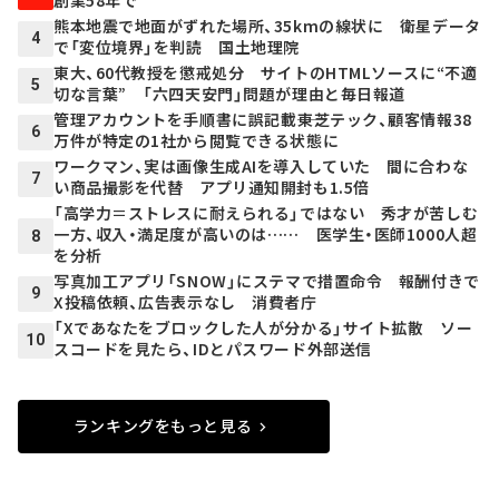
熊本地震で地面がずれた場所、35kmの線状に 衛星データ
4
で「変位境界」を判読 国土地理院
東大、60代教授を懲戒処分 サイトのHTMLソースに“不適
5
切な言葉” 「六四天安門」問題が理由と毎日報道
管理アカウントを手順書に誤記載――東芝テック、顧客情報38
6
万件が特定の1社から閲覧できる状態に
ワークマン、実は画像生成AIを導入していた 間に合わな
7
い商品撮影を代替 アプリ通知開封も1.5倍
「高学力＝ストレスに耐えられる」ではない 秀才が苦しむ
一方、収入・満足度が高いのは…… 医学生・医師1000人超
8
を分析
写真加工アプリ「SNOW」にステマで措置命令 報酬付きで
9
X投稿依頼、広告表示なし 消費者庁
「Xであなたをブロックした人が分かる」サイト拡散 ソー
10
スコードを見たら、IDとパスワード外部送信
ランキングをもっと見る