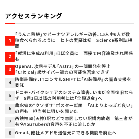
アクセスランキング
「うんこ移植」でピーナツアレルギー改善、15人中6人が数
粒食べられるように ヒトの実証は初 Science系列誌掲
1
載
「就活に生成AI利用」ほぼ全員に 面接で内容追及され困惑
2
も
OpenAI、次期モデル「Astra」の一部開発を停止
3
「Critical」級サイバー能力の可能性否定できず
防衛装備庁、ITコンサルSHIFTに「AI装備品」の審査支援を
4
委託
ドコモ・バイクシェアのシステム障害、いまだ全面復旧なら
5
ず 8月1日以降の利用者には「全額返金」へ
農水省の“クソダサ”ポスター話題 「AIよりよっぽど良い」
6
の声も 担当者に狙いを聞いた
西鉄福岡（天神）駅などで意図しない駅構内放送 第三者が
7
有名YouTuberの音声を不正に流したか
Gmail、他社メアドを送信元にできる機能を廃止へ
8