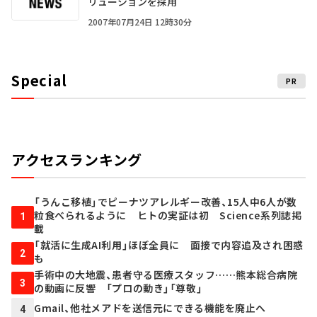
リューションを採用
2007年07月24日 12時30分
Special
PR
アクセスランキング
「うんこ移植」でピーナツアレルギー改善、15人中6人が数
粒食べられるように ヒトの実証は初 Science系列誌掲
1
載
「就活に生成AI利用」ほぼ全員に 面接で内容追及され困惑
2
も
手術中の大地震、患者守る医療スタッフ……熊本総合病院
3
の動画に反響 「プロの動き」「尊敬」
Gmail、他社メアドを送信元にできる機能を廃止へ
4