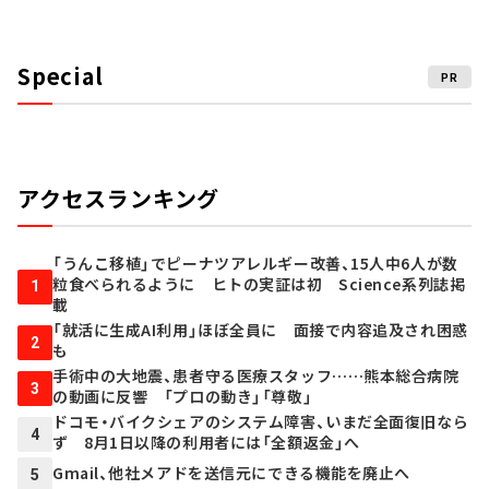
Special
PR
アクセスランキング
「うんこ移植」でピーナツアレルギー改善、15人中6人が数
粒食べられるように ヒトの実証は初 Science系列誌掲
1
載
「就活に生成AI利用」ほぼ全員に 面接で内容追及され困惑
2
も
手術中の大地震、患者守る医療スタッフ……熊本総合病院
3
の動画に反響 「プロの動き」「尊敬」
ドコモ・バイクシェアのシステム障害、いまだ全面復旧なら
4
ず 8月1日以降の利用者には「全額返金」へ
Gmail、他社メアドを送信元にできる機能を廃止へ
5