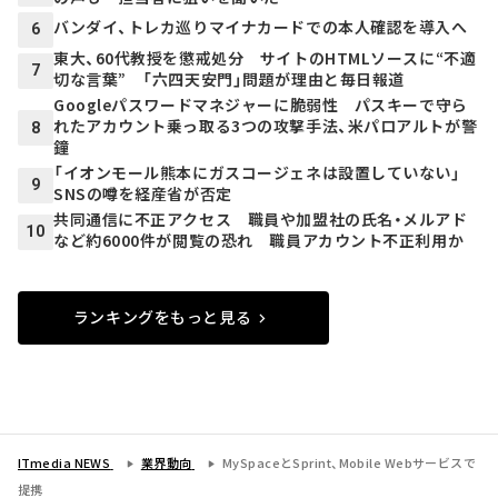
バンダイ、トレカ巡りマイナカードでの本人確認を導入へ
6
東大、60代教授を懲戒処分 サイトのHTMLソースに“不適
7
切な言葉” 「六四天安門」問題が理由と毎日報道
Googleパスワードマネジャーに脆弱性 パスキーで守ら
れたアカウント乗っ取る3つの攻撃手法、米パロアルトが警
8
鐘
「イオンモール熊本にガスコージェネは設置していない」
9
SNSの噂を経産省が否定
共同通信に不正アクセス 職員や加盟社の氏名・メルアド
10
など約6000件が閲覧の恐れ 職員アカウント不正利用か
ランキングをもっと見る
ITmedia NEWS
業界動向
MySpaceとSprint、Mobile Webサービスで
提携