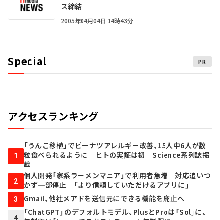
ス締結
2005年04月04日 14時43分
Special
PR
アクセスランキング
「うんこ移植」でピーナツアレルギー改善、15人中6人が数
粒食べられるように ヒトの実証は初 Science系列誌掲
1
載
個人開発「家系ラーメンマニア」で利用者急増 対応追いつ
2
かず一部停止 「より信頼していただけるアプリに」
Gmail、他社メアドを送信元にできる機能を廃止へ
3
「ChatGPT」のデフォルトモデル、PlusとProは「Sol」に、
4