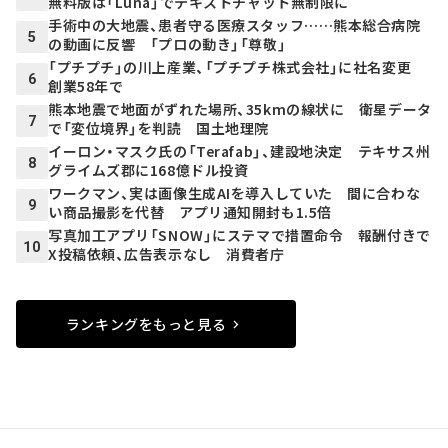
無料版は「Luna」でテキストチャット無制限に
手術中の大地震、患者守る医療スタッフ……熊本総合病院
5
の動画に反響 「プロの動き」「尊敬」
「プチプチ」の川上産業、「プチプチ株式会社」に社名変更
6
創業58年で
熊本地震で地面がずれた場所、35kmの線状に 衛星データ
7
で「変位境界」を判読 国土地理院
イーロン・マスク氏の「Terafab」、建設地決定 テキサス州
8
グライムズ郡に168億ドル投資
ワークマン、実は画像生成AIを導入していた 間に合わな
9
い商品撮影を代替 アプリ通知開封も1.5倍
写真加工アプリ「SNOW」にステマで措置命令 報酬付きで
10
X投稿依頼、広告表示なし 消費者庁
ランキングをもっと見る