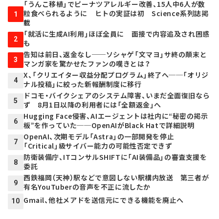
「うんこ移植」でピーナツアレルギー改善、15人中6人が数
粒食べられるように ヒトの実証は初 Science系列誌掲
1
載
「就活に生成AI利用」ほぼ全員に 面接で内容追及され困惑
2
も
告知は前日、返金なし──ソシャゲ「文マヨ」サ終の顛末と
3
マンガ家を驚かせたファンの嘆きとは？
X、「クリエイター収益分配プログラム」終了へ──「オリジ
4
ナル投稿」に絞った新報酬制度に移行
ドコモ・バイクシェアのシステム障害、いまだ全面復旧なら
5
ず 8月1日以降の利用者には「全額返金」へ
Hugging Face侵害、AIエージェントは社内に“秘密の掲示
6
板”を作っていた──OpenAIがBlack Hatで詳細説明
OpenAI、次期モデル「Astra」の一部開発を停止
7
「Critical」級サイバー能力の可能性否定できず
防衛装備庁、ITコンサルSHIFTに「AI装備品」の審査支援を
8
委託
西鉄福岡（天神）駅などで意図しない駅構内放送 第三者が
9
有名YouTuberの音声を不正に流したか
Gmail、他社メアドを送信元にできる機能を廃止へ
10