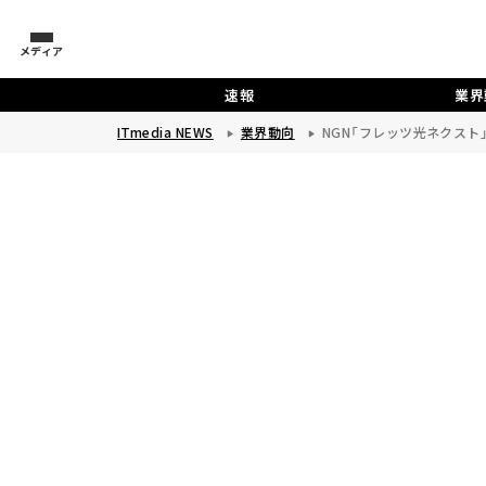
メディア
速報
業界
ITmedia NEWS
業界動向
NGN「フレッツ光ネクス