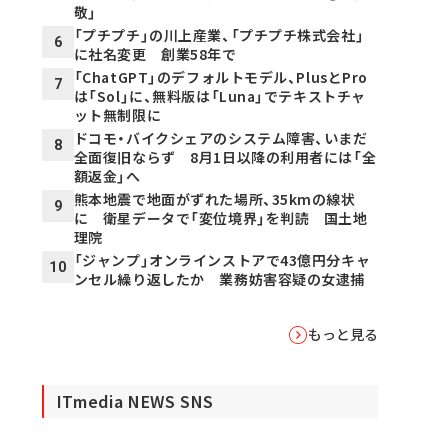
敬」
「プチプチ」の川上産業、「プチプチ株式会社」
6
に社名変更 創業58年で
「ChatGPT」のデフォルトモデル、PlusとPro
7
は「Sol」に、無料版は「Luna」でテキストチャ
ット無制限に
ドコモ・バイクシェアのシステム障害、いまだ
8
全面復旧ならず 8月1日以降の利用者には「全
額返金」へ
熊本地震で地面がずれた場所、35kmの線状
9
に 衛星データで「変位境界」を判読 国土地
理院
「ジャンプ」オンラインストアで43億円分キャ
10
ンセル繰り返したか 業務妨害容疑の女逮捕
もっと見る
ITmedia NEWS SNS