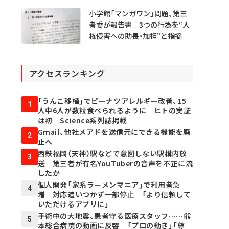
小学館「マンガワン」問題、第三
者委が報告書 3つの行為を“人
権侵害への助長・加担”と指摘
アクセスランキング
「うんこ移植」でピーナツアレルギー改善、15
1
人中6人が数粒食べられるように ヒトの実証
は初 Science系列誌掲載
Gmail、他社メアドを送信元にできる機能を廃
2
止へ
西鉄福岡（天神）駅などで意図しない駅構内放
3
送 第三者が有名YouTuberの音声を不正に流
したか
個人開発「家系ラーメンマニア」で利用者急
4
増 対応追いつかず一部停止 「より信頼して
いただけるアプリに」
手術中の大地震、患者守る医療スタッフ……熊
5
本総合病院の動画に反響 「プロの動き」「尊