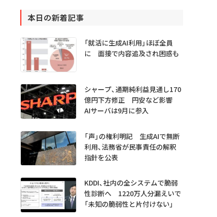
本日の新着記事
「就活に生成AI利用」ほぼ全員
に 面接で内容追及され困惑も
シャープ、通期純利益見通し170
億円下方修正 円安など影響
AIサーバは9月に参入
「声」の権利明記 生成AIで無断
利用、法務省が民事責任の解釈
指針を公表
KDDI、社内の全システムで脆弱
性診断へ 1220万人分漏えいで
「未知の脆弱性と片付けない」