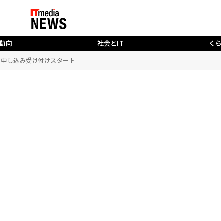
動向
社会とIT
く
ト」申し込み受け付けスタート