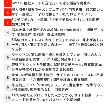
Gmail、他社メアドを送信元にできる機能を廃止へ
1
個人開発「家系ラーメンマニア」で利用者急増 対応追いつ
2
かず一部停止 「より信頼していただけるアプリに」
「プチプチ」の川上産業、「プチプチ株式会社」に社名変更
3
創業58年で
熊本地震で地面がずれた場所、35kmの線状に 衛星データ
4
で「変位境界」を判読 国土地理院
「高学力＝ストレスに耐えられる」ではない 秀才が苦しむ
一方、収入・満足度が高いのは…… 医学生・医師1000人超
5
を分析
ワークマン、実は画像生成AIを導入していた 間に合わな
6
い商品撮影を代替 アプリ通知開封も1.5倍
管理アカウントを手順書に誤記載――東芝テック、顧客情報38
7
万件が特定の1社から閲覧できる状態に
東大、60代教授を懲戒処分 サイトのHTMLソースに“不適
8
切な言葉” 「六四天安門」問題が理由と毎日報道
写真加工アプリ「SNOW」にステマで措置命令 報酬付きで
9
X投稿依頼、広告表示なし 消費者庁
「Xであなたをブロックした人が分かる」サイト拡散 ソー
10
スコードを見たら、IDとパスワード外部送信