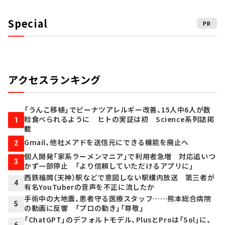
Special
PR
アクセスランキング
「うんこ移植」でピーナツアレルギー改善、15人中6人が数
粒食べられるように ヒトの実証は初 Science系列誌掲
1
載
Gmail、他社メアドを送信元にできる機能を廃止へ
2
個人開発「家系ラーメンマニア」で利用者急増 対応追いつ
3
かず一部停止 「より信頼していただけるアプリに」
西鉄福岡（天神）駅などで意図しない駅構内放送 第三者が
4
有名YouTuberの音声を不正に流したか
手術中の大地震、患者守る医療スタッフ……熊本総合病院
5
の動画に反響 「プロの動き」「尊敬」
「ChatGPT」のデフォルトモデル、PlusとProは「Sol」に、