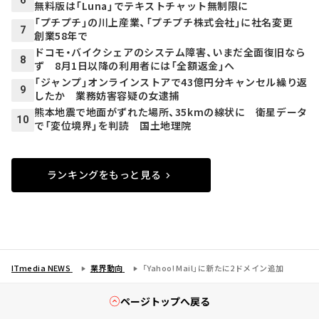
6
無料版は「Luna」でテキストチャット無制限に
「プチプチ」の川上産業、「プチプチ株式会社」に社名変更
7
創業58年で
ドコモ・バイクシェアのシステム障害、いまだ全面復旧なら
8
ず 8月1日以降の利用者には「全額返金」へ
「ジャンプ」オンラインストアで43億円分キャンセル繰り返
9
したか 業務妨害容疑の女逮捕
熊本地震で地面がずれた場所、35kmの線状に 衛星データ
10
で「変位境界」を判読 国土地理院
ランキングをもっと見る
ITmedia NEWS
業界動向
「Yahoo! Mail」に新たに2ドメイン追加
ページトップへ戻る