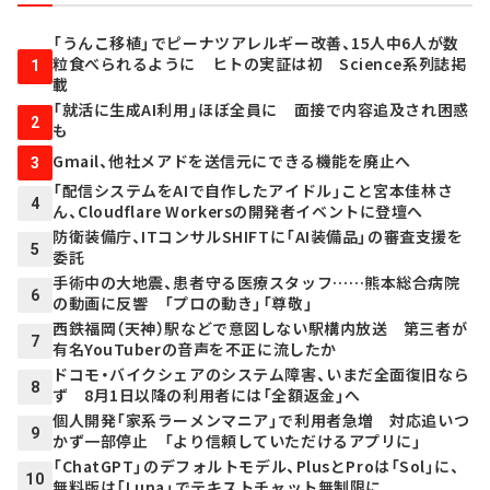
「うんこ移植」でピーナツアレルギー改善、15人中6人が数
粒食べられるように ヒトの実証は初 Science系列誌掲
1
載
「就活に生成AI利用」ほぼ全員に 面接で内容追及され困惑
2
も
Gmail、他社メアドを送信元にできる機能を廃止へ
3
「配信システムをAIで自作したアイドル」こと宮本佳林さ
4
ん、Cloudflare Workersの開発者イベントに登壇へ
防衛装備庁、ITコンサルSHIFTに「AI装備品」の審査支援を
5
委託
手術中の大地震、患者守る医療スタッフ……熊本総合病院
6
の動画に反響 「プロの動き」「尊敬」
西鉄福岡（天神）駅などで意図しない駅構内放送 第三者が
7
有名YouTuberの音声を不正に流したか
ドコモ・バイクシェアのシステム障害、いまだ全面復旧なら
8
ず 8月1日以降の利用者には「全額返金」へ
個人開発「家系ラーメンマニア」で利用者急増 対応追いつ
9
かず一部停止 「より信頼していただけるアプリに」
「ChatGPT」のデフォルトモデル、PlusとProは「Sol」に、
10
無料版は「Luna」でテキストチャット無制限に