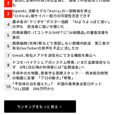
「就活に生成AI利用」ほぼ全員に 面接で内容追及され困惑
2
も
OpenAI、次期モデル「Astra」の一部開発を停止
3
「Critical」級サイバー能力の可能性否定できず
農水省の“クソダサ”ポスター話題 「AIよりよっぽど良い」
4
の声も 担当者に狙いを聞いた
防衛装備庁、ITコンサルSHIFTに「AI装備品」の審査支援を
5
委託
西鉄福岡（天神）駅などで意図しない駅構内放送 第三者が
6
有名YouTuberの音声を不正に流したか
Gmail、他社メアドを送信元にできる機能を廃止へ
7
ドコモ・バイクシェアのシステム障害、いまだ全面復旧なら
8
ず 8月1日以降の利用者には「全額返金」へ
手術中の大地震、患者守る医療スタッフ……熊本総合病院
9
の動画に反響 「プロの動き」「尊敬」
「不気味の谷を越えた」？ 中国の美男美女型ロボット
10
「U1」話題 286万円から
ランキングをもっと見る