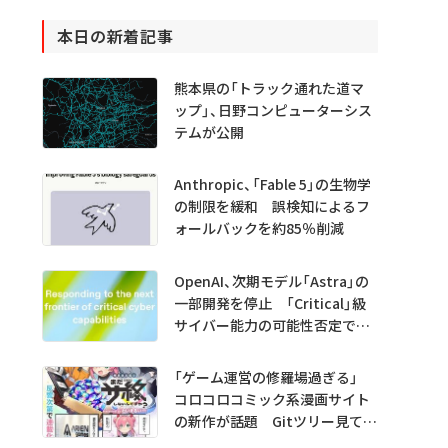
本日の新着記事
熊本県の「トラック通れた道マ
ップ」、日野コンピューターシス
テムが公開
Anthropic、「Fable 5」の生物学
の制限を緩和 誤検知によるフ
ォールバックを約85％削減
OpenAI、次期モデル「Astra」の
一部開発を停止 「Critical」級
サイバー能力の可能性否定でき
ず
「ゲーム運営の修羅場過ぎる」
コロコロコミック系漫画サイト
の新作が話題 Gitツリー見てガ
チャ不具合の犯人探し