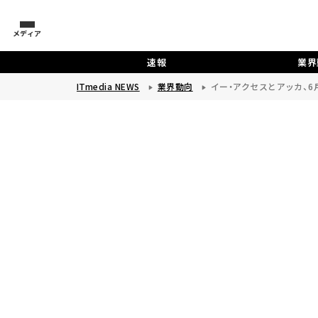
メディア
速報
業界
ITmedia NEWS
業界動向
イー・アクセスとアッカ、6