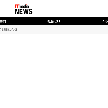
動向
社会とIT
く
月25日に合併