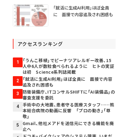
「就活に生成AI利用」ほぼ全員
に 面接で内容追及され困惑も
アクセスランキング
「うんこ移植」でピーナツアレルギー改善、15
1
人中6人が数粒食べられるように ヒトの実証
は初 Science系列誌掲載
「就活に生成AI利用」ほぼ全員に 面接で内容
2
追及され困惑も
防衛装備庁、ITコンサルSHIFTに「AI装備品」の
3
審査支援を委託
手術中の大地震、患者守る医療スタッフ……熊
4
本総合病院の動画に反響 「プロの動き」「尊
敬」
Gmail、他社メアドを送信元にできる機能を廃
5
止へ
ドコモ・バイクシェアのシステム障害、いまだ