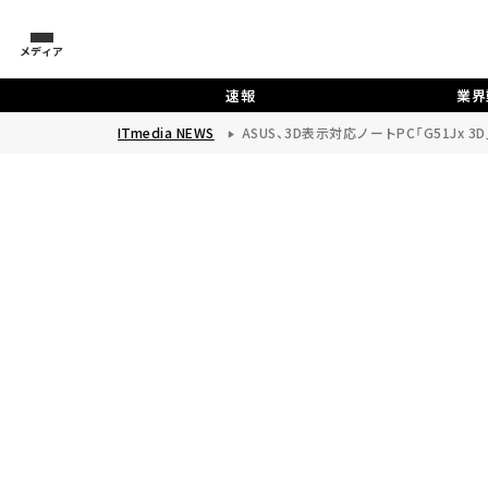
メディア
速報
業界
ITmedia NEWS
ASUS、3D表示対応ノートPC「G51Jx 3