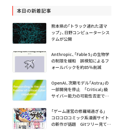
本日の新着記事
熊本県の「トラック通れた道マ
ップ」、日野コンピューターシス
テムが公開
Anthropic、「Fable 5」の生物学
の制限を緩和 誤検知によるフ
ォールバックを約85％削減
OpenAI、次期モデル「Astra」の
一部開発を停止 「Critical」級
サイバー能力の可能性否定でき
ず
「ゲーム運営の修羅場過ぎる」
コロコロコミック系漫画サイト
の新作が話題 Gitツリー見てガ
チャ不具合の犯人探し