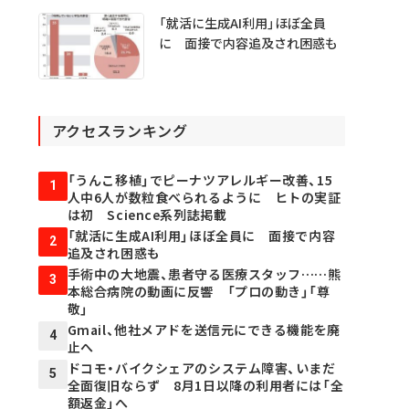
「就活に生成AI利用」ほぼ全員
に 面接で内容追及され困惑も
アクセスランキング
「うんこ移植」でピーナツアレルギー改善、15
1
人中6人が数粒食べられるように ヒトの実証
は初 Science系列誌掲載
「就活に生成AI利用」ほぼ全員に 面接で内容
2
追及され困惑も
手術中の大地震、患者守る医療スタッフ……熊
3
本総合病院の動画に反響 「プロの動き」「尊
敬」
Gmail、他社メアドを送信元にできる機能を廃
4
止へ
ドコモ・バイクシェアのシステム障害、いまだ
5
全面復旧ならず 8月1日以降の利用者には「全
額返金」へ