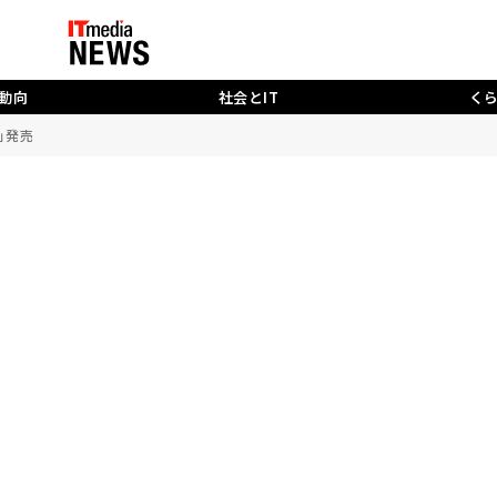
動向
社会とIT
く
D」発売