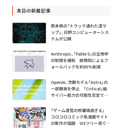
本日の新着記事
熊本県の「トラック通れた道マ
ップ」、日野コンピューターシス
テムが公開
Anthropic、「Fable 5」の生物学
の制限を緩和 誤検知によるフ
ォールバックを約85％削減
OpenAI、次期モデル「Astra」の
一部開発を停止 「Critical」級
サイバー能力の可能性否定でき
ず
「ゲーム運営の修羅場過ぎる」
コロコロコミック系漫画サイト
の新作が話題 Gitツリー見てガ
チャ不具合の犯人探し