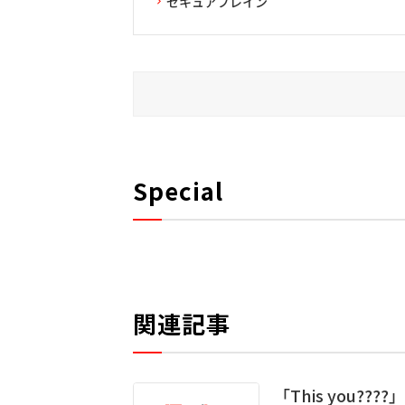
セキュアブレイン
Special
関連記事
「This you?