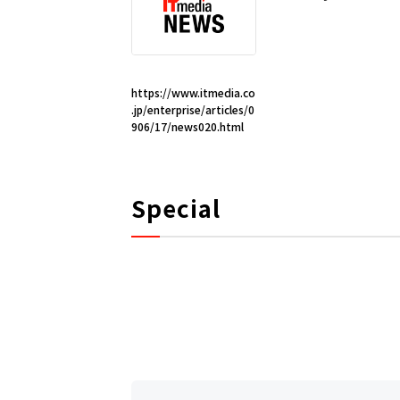
https://www.itmedia.co
.jp/enterprise/articles/0
906/17/news020.html
Special