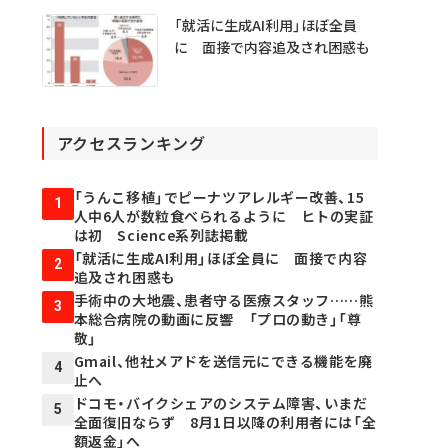
「就活に生成AI利用」ほぼ全員
に 面接で内容追及され困惑も
アクセスランキング
「うんこ移植」でピーナツアレルギー改善、15
1
人中6人が数粒食べられるように ヒトの実証
は初 Science系列誌掲載
「就活に生成AI利用」ほぼ全員に 面接で内容
2
追及され困惑も
手術中の大地震、患者守る医療スタッフ……熊
3
本総合病院の動画に反響 「プロの動き」「尊
敬」
Gmail、他社メアドを送信元にできる機能を廃
4
止へ
ドコモ・バイクシェアのシステム障害、いまだ
5
全面復旧ならず 8月1日以降の利用者には「全
額返金」へ