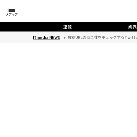
メディア
速報
業界
ITmedia NEWS
投稿URLの安全性をチェックするTwitte