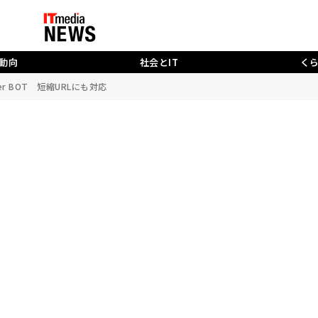
動向
社会とIT
く
r BOT 短縮URLにも対応