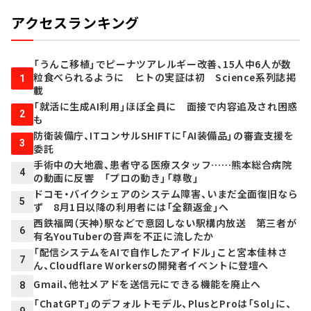
アクセスランキング
「うんこ移植」でピーナツアレルギー改善、15人中6人が数
粒食べられるように ヒトの実証は初 Science系列誌掲
1
載
「就活に生成AI利用」ほぼ全員に 面接で内容追及され困惑
2
も
防衛装備庁、ITコンサルSHIFTに「AI装備品」の審査支援を
3
委託
手術中の大地震、患者守る医療スタッフ……熊本総合病院
4
の動画に反響 「プロの動き」「尊敬」
ドコモ・バイクシェアのシステム障害、いまだ全面復旧なら
5
ず 8月1日以降の利用者には「全額返金」へ
西鉄福岡（天神）駅などで意図しない駅構内放送 第三者が
6
有名YouTuberの音声を不正に流したか
「配信システムをAIで自作したアイドル」こと宮本佳林さ
7
ん、Cloudflare Workersの開発者イベントに登壇へ
Gmail、他社メアドを送信元にできる機能を廃止へ
8
「ChatGPT」のデフォルトモデル、PlusとProは「Sol」に、