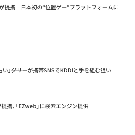
ラが提携 日本初の“位置ゲー”プラットフォームに
う古い」――グリーが携帯SNSでKDDIと手を組む狙い
DIが提携、「EZweb」に検索エンジン提供