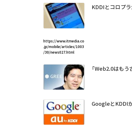
KDDIとコロプ
https://www.itmedia.co
.jp/mobile/articles/1003
/30/news027.html
「Web2.0はも
GoogleとKD