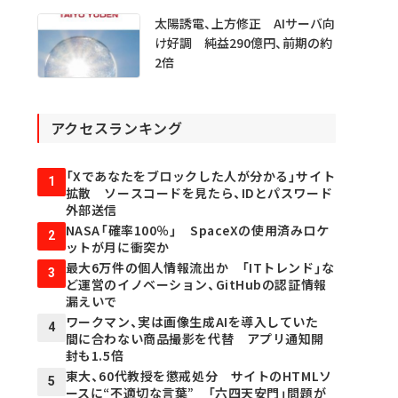
太陽誘電、上方修正 AIサーバ向
け好調 純益290億円、前期の約
2倍
アクセスランキング
「Xであなたをブロックした人が分かる」サイト
1
拡散 ソースコードを見たら、IDとパスワード
外部送信
NASA「確率100％」 SpaceXの使用済みロケ
2
ットが月に衝突か
最大6万件の個人情報流出か 「ITトレンド」な
3
ど運営のイノベーション、GitHubの認証情報
漏えいで
ワークマン、実は画像生成AIを導入していた
4
間に合わない商品撮影を代替 アプリ通知開
封も1.5倍
東大、60代教授を懲戒処分 サイトのHTMLソ
5
ースに“不適切な言葉” 「六四天安門」問題が