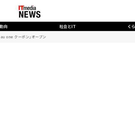
動向
社会とIT
く
「au one クーポン」オープン