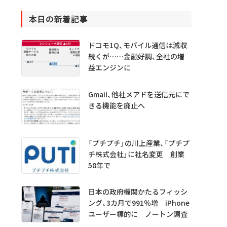
本日の新着記事
ドコモ1Q、モバイル通信は減収
続くが……金融好調、全社の増
益エンジンに
Gmail、他社メアドを送信元にで
きる機能を廃止へ
「プチプチ」の川上産業、「プチプ
チ株式会社」に社名変更 創業
58年で
日本の政府機関かたるフィッシ
ング、3カ月で991％増 iPhone
ユーザー標的に ノートン調査