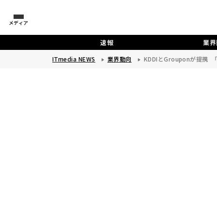
メディア
速報
業界
ITmedia NEWS
業界動向
KDDIとGrouponが提携 