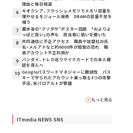
理由と毎日報道
キオクシア、フラッシュメモリでメモリ容量を
6
増やせるモジュール発表 DRAMの容量不足を
補う
農水省の“クソダサ”ポスター話題 「AIよりよ
7
っぽど良い」の声も 担当者に狙いを聞いた
共同通信に不正アクセス 職員や加盟社の氏
8
名・メルアドなど約6000件が閲覧の恐れ 職
員アカウント不正利用か
バンダイ、トレカ巡りマイナカードでの本人確
9
認を導入へ
Googleパスワードマネジャーに脆弱性 パス
10
キーで守られたアカウント乗っ取る3つの攻撃
手法、米パロアルトが警鐘
もっと見る
ITmedia NEWS SNS