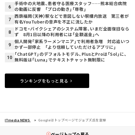
手術中の大地震、患者守る医療スタッフ……熊本総合病院
6
の動画に反響 「プロの動き」「尊敬」
西鉄福岡（天神）駅などで意図しない駅構内放送 第三者が
7
有名YouTuberの音声を不正に流したか
ドコモ・バイクシェアのシステム障害、いまだ全面復旧なら
8
ず 8月1日以降の利用者には「全額返金」へ
個人開発「家系ラーメンマニア」で利用者急増 対応追いつ
9
かず一部停止 「より信頼していただけるアプリに」
「ChatGPT」のデフォルトモデル、PlusとProは「Sol」に、
10
無料版は「Luna」でテキストチャット無制限に
ランキングをもっと見る
ITmedia NEWS
Googleはトップページでジョブズ氏を哀悼
ページトップへ戻る