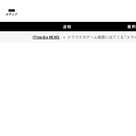
メディア
速報
業界
ITmedia NEWS
ドラクエのゲーム画面に出てくる「スラ