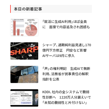
本日の新着記事
「就活に生成AI利用」ほぼ全員
に 面接で内容追及され困惑も
シャープ、通期純利益見通し170
億円下方修正 円安など影響
AIサーバは9月に参入
「声」の権利明記 生成AIで無断
利用、法務省が民事責任の解釈
指針を公表
KDDI、社内の全システムで脆弱
性診断へ 1220万人分漏えいで
「未知の脆弱性と片付けない」