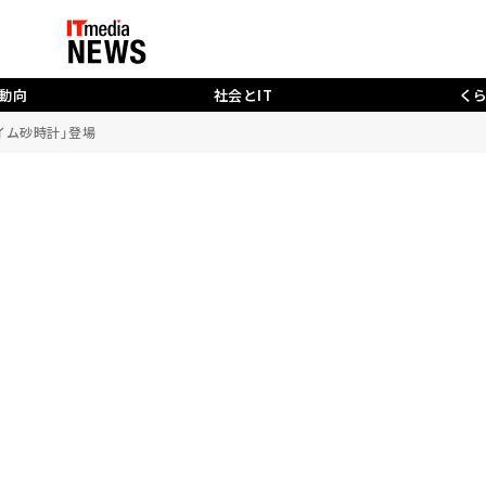
動向
社会とIT
く
イム砂時計」登場