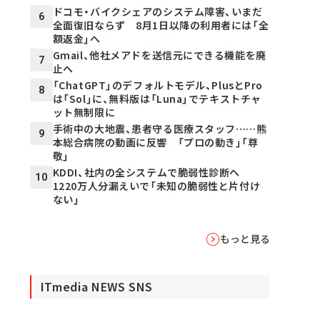
ドコモ・バイクシェアのシステム障害、いまだ
6
全面復旧ならず 8月1日以降の利用者には「全
額返金」へ
Gmail、他社メアドを送信元にできる機能を廃
7
止へ
「ChatGPT」のデフォルトモデル、PlusとPro
8
は「Sol」に、無料版は「Luna」でテキストチャ
ット無制限に
手術中の大地震、患者守る医療スタッフ……熊
9
本総合病院の動画に反響 「プロの動き」「尊
敬」
KDDI、社内の全システムで脆弱性診断へ
10
1220万人分漏えいで「未知の脆弱性と片付け
ない」
もっと見る
ITmedia NEWS SNS