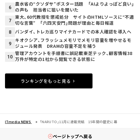
農水省の“クソダサ”ポスター話題 「AIよりよっぽど良い」
6
の声も 担当者に狙いを聞いた
東大、60代教授を懲戒処分 サイトのHTMLソースに“不適
7
切な言葉” 「六四天安門」問題が理由と毎日報道
バンダイ、トレカ巡りマイナカードでの本人確認を導入へ
8
キオクシア、フラッシュメモリでメモリ容量を増やせるモ
9
ジュール発表 DRAMの容量不足を補う
管理アカウントを手順書に誤記載――東芝テック、顧客情報38
10
万件が特定の1社から閲覧できる状態に
ランキングをもっと見る
ITmedia NEWS
「NARUTO」11月に連載完結 15年間の歴史に幕
ページトップへ戻る