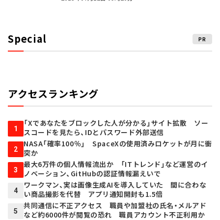
Special
PR
アクセスランキング
「Xであなたをブロックした人が分かる」サイト拡散 ソー
1
スコードを見たら、IDとパスワード外部送信
NASA「確率100％」 SpaceXの使用済みロケットが月に衝
2
突か
最大6万件の個人情報流出か 「ITトレンド」など運営のイ
3
ノベーション、GitHubの認証情報漏えいで
ワークマン、実は画像生成AIを導入していた 間に合わな
4
い商品撮影を代替 アプリ通知開封も1.5倍
共同通信に不正アクセス 職員や加盟社の氏名・メルアド
5
など約6000件が閲覧の恐れ 職員アカウント不正利用か