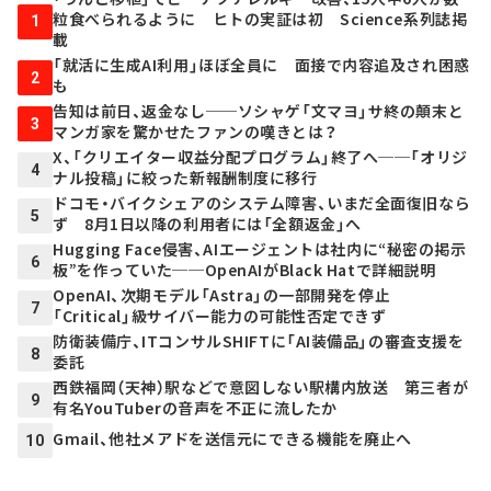
粒食べられるように ヒトの実証は初 Science系列誌掲
1
載
「就活に生成AI利用」ほぼ全員に 面接で内容追及され困惑
2
も
告知は前日、返金なし──ソシャゲ「文マヨ」サ終の顛末と
3
マンガ家を驚かせたファンの嘆きとは？
X、「クリエイター収益分配プログラム」終了へ──「オリジ
4
ナル投稿」に絞った新報酬制度に移行
ドコモ・バイクシェアのシステム障害、いまだ全面復旧なら
5
ず 8月1日以降の利用者には「全額返金」へ
Hugging Face侵害、AIエージェントは社内に“秘密の掲示
6
板”を作っていた──OpenAIがBlack Hatで詳細説明
OpenAI、次期モデル「Astra」の一部開発を停止
7
「Critical」級サイバー能力の可能性否定できず
防衛装備庁、ITコンサルSHIFTに「AI装備品」の審査支援を
8
委託
西鉄福岡（天神）駅などで意図しない駅構内放送 第三者が
9
有名YouTuberの音声を不正に流したか
Gmail、他社メアドを送信元にできる機能を廃止へ
10