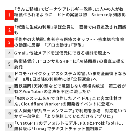
「うんこ移植」でピーナツアレルギー改善、15人中6人が数
粒食べられるように ヒトの実証は初 Science系列誌掲
1
載
「就活に生成AI利用」ほぼ全員に 面接で内容追及され困惑
2
も
手術中の大地震、患者守る医療スタッフ……熊本総合病院
3
の動画に反響 「プロの動き」「尊敬」
Gmail、他社メアドを送信元にできる機能を廃止へ
4
防衛装備庁、ITコンサルSHIFTに「AI装備品」の審査支援を
5
委託
ドコモ・バイクシェアのシステム障害、いまだ全面復旧なら
6
ず 8月1日以降の利用者には「全額返金」へ
西鉄福岡（天神）駅などで意図しない駅構内放送 第三者が
7
有名YouTuberの音声を不正に流したか
「配信システムをAIで自作したアイドル」こと宮本佳林さ
8
ん、Cloudflare Workersの開発者イベントに登壇へ
個人開発「家系ラーメンマニア」で利用者急増 対応追いつ
9
かず一部停止 「より信頼していただけるアプリに」
「ChatGPT」のデフォルトモデル、PlusとProは「Sol」に、
10
無料版は「Luna」でテキストチャット無制限に