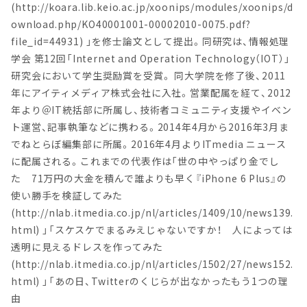
(http://koara.lib.keio.ac.jp/xoonips/modules/xoonips/d
ownload.php/KO40001001-00002010-0075.pdf?
file_id=44931) 」を修士論文として提出。同研究は、情報処理
学会 第12回「Internet and Operation Technology（IOT）」
研究会において学生奨励賞を受賞。 同大学院を修了後、2011
年にアイティメディア株式会社に入社。営業配属を経て、2012
年より＠IT統括部に所属し、技術者コミュニティ支援やイベン
ト運営、記事執筆などに携わる。2014年4月から2016年3月ま
でねとらぼ編集部に所属。2016年4月よりITmedia ニュース
に配属される。これまでの代表作は「世の中やっぱり金でし
た 71万円の大金を積んで誰よりも早く『iPhone 6 Plus』の
使い勝手を検証してみた
(http://nlab.itmedia.co.jp/nl/articles/1409/10/news139.
html) 」「スケスケでまるみえじゃないですか！ 人によっては
透明に見えるドレスを作ってみた
(http://nlab.itmedia.co.jp/nl/articles/1502/27/news152.
html) 」「あの日、Twitterのくじらが出なかったもう1つの理
由