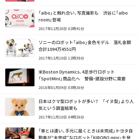
「aibo」と触れ合い、写真撮影も 渋谷に「aibo
room」登場
2017年12月20日 02時41分
ソニーのロボット「aibo」金色モデル 落札金額
合計1094万4551円
2017年12月10日 12時38分
米Boston Dynamics、4足歩行ロボット
「SpotMini」商品化へ 警備・建設分野に需要
2018年01月09日 03時26分
日本はクマ型ロボットが多い？ 「イヌ型」より人
気という調査結果も
2017年11月10日 04時26分
「車とは違い、手元に届くときは未完成」――トヨタ自
動車が“未完成”なロボット「KIROBO mini」を発