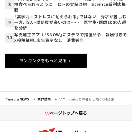
粒食べられるように ヒトの実証は初 Science系列誌掲
8
載
「高学力＝ストレスに耐えられる」ではない 秀才が苦しむ
一方、収入・満足度が高いのは…… 医学生・医師1000人超
9
を分析
写真加工アプリ「SNOW」にステマで措置命令 報酬付きで
10
X投稿依頼、広告表示なし 消費者庁
ランキングをもっと見る
ITmedia NEWS
業界動向
ソニー、aiboとの暮らし描くCM公開
ページトップへ戻る