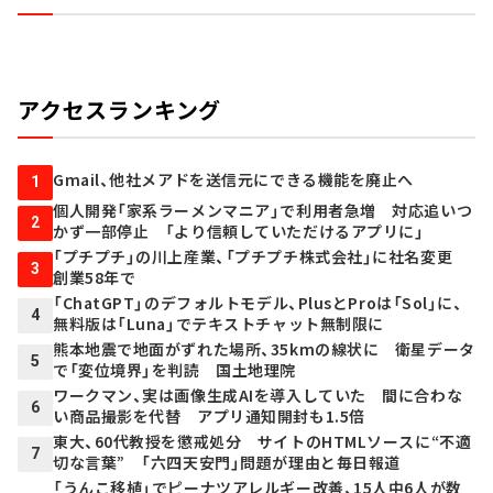
アクセスランキング
Gmail、他社メアドを送信元にできる機能を廃止へ
1
個人開発「家系ラーメンマニア」で利用者急増 対応追いつ
2
かず一部停止 「より信頼していただけるアプリに」
「プチプチ」の川上産業、「プチプチ株式会社」に社名変更
3
創業58年で
「ChatGPT」のデフォルトモデル、PlusとProは「Sol」に、
4
無料版は「Luna」でテキストチャット無制限に
熊本地震で地面がずれた場所、35kmの線状に 衛星データ
5
で「変位境界」を判読 国土地理院
ワークマン、実は画像生成AIを導入していた 間に合わな
6
い商品撮影を代替 アプリ通知開封も1.5倍
東大、60代教授を懲戒処分 サイトのHTMLソースに“不適
7
切な言葉” 「六四天安門」問題が理由と毎日報道
「うんこ移植」でピーナツアレルギー改善、15人中6人が数