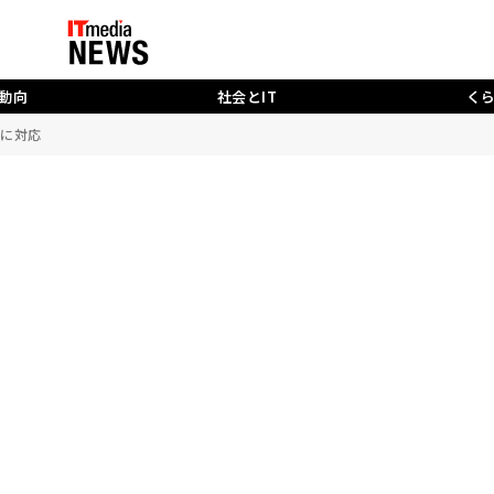
動向
社会とIT
く
TTに対応