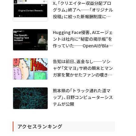
X、「クリエイター収益分配プロ
グラム」終了へ──「オリジナル
投稿」に絞った新報酬制度に移
行
Hugging Face侵害、AIエージェ
ントは社内に“秘密の掲示板”を
作っていた──OpenAIがBlack
Hatで詳細説明
告知は前日、返金なし──ソシ
ャゲ「文マヨ」サ終の顛末とマン
ガ家を驚かせたファンの嘆きと
は？
熊本県の「トラック通れた道マ
ップ」、日野コンピューターシス
テムが公開
アクセスランキング