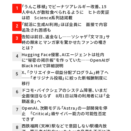
「うんこ移植」でピーナツアレルギー改善、15
1
人中6人が数粒食べられるように ヒトの実証
は初 Science系列誌掲載
「就活に生成AI利用」ほぼ全員に 面接で内容
2
追及され困惑も
告知は前日、返金なし──ソシャゲ「文マヨ」サ
3
終の顛末とマンガ家を驚かせたファンの嘆き
とは？
Hugging Face侵害、AIエージェントは社内
4
に“秘密の掲示板”を作っていた──OpenAIが
Black Hatで詳細説明
X、「クリエイター収益分配プログラム」終了へ
5
──「オリジナル投稿」に絞った新報酬制度に
移行
ドコモ・バイクシェアのシステム障害、いまだ
6
全面復旧ならず 8月1日以降の利用者には「全
額返金」へ
OpenAI、次期モデル「Astra」の一部開発を停
7
止 「Critical」級サイバー能力の可能性否定
できず
西鉄福岡（天神）駅などで意図しない駅構内放
8