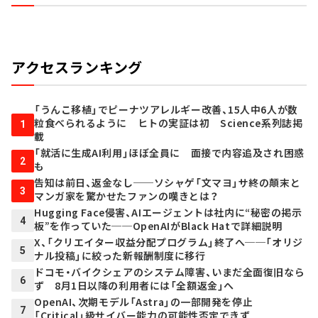
アクセスランキング
「うんこ移植」でピーナツアレルギー改善、15人中6人が数
粒食べられるように ヒトの実証は初 Science系列誌掲
1
載
「就活に生成AI利用」ほぼ全員に 面接で内容追及され困惑
2
も
告知は前日、返金なし──ソシャゲ「文マヨ」サ終の顛末と
3
マンガ家を驚かせたファンの嘆きとは？
Hugging Face侵害、AIエージェントは社内に“秘密の掲示
4
板”を作っていた──OpenAIがBlack Hatで詳細説明
X、「クリエイター収益分配プログラム」終了へ──「オリジ
5
ナル投稿」に絞った新報酬制度に移行
ドコモ・バイクシェアのシステム障害、いまだ全面復旧なら
6
ず 8月1日以降の利用者には「全額返金」へ
OpenAI、次期モデル「Astra」の一部開発を停止
7
「Critical」級サイバー能力の可能性否定できず