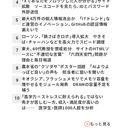
「Xであなたをブロックした人が分かる」サイト
4
拡散 ソースコードを見たら、IDとパスワード
外部送信
最大6万件の個人情報流出か 「ITトレンド」な
5
ど運営のイノベーション、GitHubの認証情報
漏えいで
ローソン、「鍋さばきロボ」導入拡大 やきそ
6
ば・チャーハンなどを高火力でスピード調理
東大、60代教授を懲戒処分 サイトのHTMLソ
7
ースに“不適切な言葉” 「六四天安門」問題が
理由と毎日報道
農水省の“クソダサ”ポスター話題 「AIよりよ
8
っぽど良い」の声も 担当者に狙いを聞いた
キオクシア、フラッシュメモリでメモリ容量を
9
増やせるモジュール発表 DRAMの容量不足を
補う
「高学力＝ストレスに耐えられる」ではない
10
秀才が苦しむ一方、収入・満足度が高いの
は…… 医学生・医師1000人超を分析
もっと見る