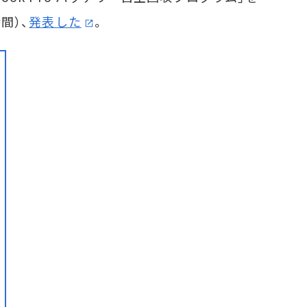
間）、
発表した
。