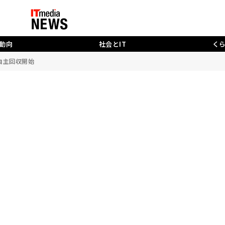
動向
社会とIT
く
 自主回収開始