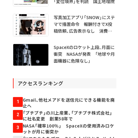
「変位境界」を判読 国土地理院
写真加工アプリ「SNOW」にステ
マで措置命令 報酬付きでX投
稿依頼、広告表示なし 消費者
庁
SpaceXのロケット上段、月面に
衝突 NASAが発表 「地球や月
面機器に危険なし」
アクセスランキング
Gmail、他社メアドを送信元にできる機能を廃
1
止へ
「プチプチ」の川上産業、「プチプチ株式会社」
2
に社名変更 創業58年で
NASA「確率100％」 SpaceXの使用済みロケ
3
ットが月に衝突か