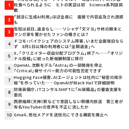
粒食べられるように ヒトの実証は初 Science系列誌掲
1
載
「就活に生成AI利用」ほぼ全員に 面接で内容追及され困惑
2
も
告知は前日、返金なし──ソシャゲ「文マヨ」サ終の顛末と
3
マンガ家を驚かせたファンの嘆きとは？
ドコモ・バイクシェアのシステム障害、いまだ全面復旧なら
4
ず 8月1日以降の利用者には「全額返金」へ
X、「クリエイター収益分配プログラム」終了へ──「オリジ
5
ナル投稿」に絞った新報酬制度に移行
OpenAI、次期モデル「Astra」の一部開発を停止
6
「Critical」級サイバー能力の可能性否定できず
Hugging Face侵害、AIエージェントは社内に“秘密の掲示
7
板”を作っていた──OpenAIがBlack Hatで詳細説明
防衛装備庁、ITコンサルSHIFTに「AI装備品」の審査支援を
8
委託
西鉄福岡（天神）駅などで意図しない駅構内放送 第三者が
9
有名YouTuberの音声を不正に流したか
Gmail、他社メアドを送信元にできる機能を廃止へ
10