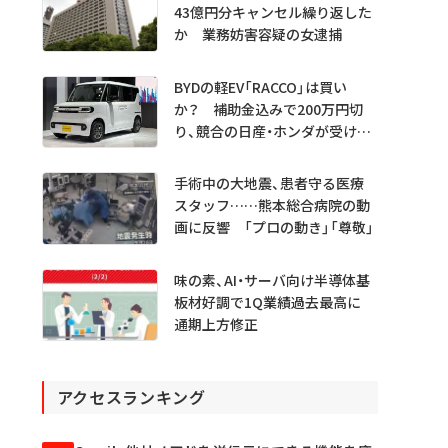
43億円分キャンセル繰り返した
か 業務妨害容疑の女逮捕
BYDの軽EV「RACCO」は買い
か？ 補助金込みで200万円切
り、競合の日産・ホンダが受ける
衝撃
手術中の大地震、患者守る医療
スタッフ……熊本総合病院の動
画に反響 「プロの動き」「尊敬」
味の素、AI・サーバ向け半導体基
板材好調で1Q業績過去最高に
通期上方修正
アクセスランキング