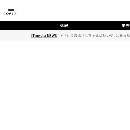
メディア
速報
業界
ITmedia NEWS
「もう流出させちゃえばいいや、と思った