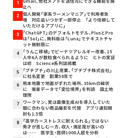
Gmail、他社メアドを送信元にできる機能を廃
1
止へ
個人開発「家系ラーメンマニア」で利用者急
2
増 対応追いつかず一部停止 「より信頼して
いただけるアプリに」
「ChatGPT」のデフォルトモデル、PlusとPro
3
は「Sol」に、無料版は「Luna」でテキストチャ
ット無制限に
「うんこ移植」でピーナツアレルギー改善、15
4
人中6人が数粒食べられるように ヒトの実証
は初 Science系列誌掲載
「プチプチ」の川上産業、「プチプチ株式会社」
5
に社名変更 創業58年で
熊本地震で地面がずれた場所、35kmの線状
6
に 衛星データで「変位境界」を判読 国土地
理院
ワークマン、実は画像生成AIを導入していた
7
間に合わない商品撮影を代替 アプリ通知開
封も1.5倍
「高学力＝ストレスに耐えられる」ではない
8
秀才が苦しむ一方、収入・満足度が高いの
は…… 医学生・医師1000人超を分析