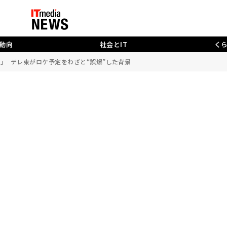
動向
社会とIT
く
」 テレ東がロケ予定をわざと“誤爆”した背景