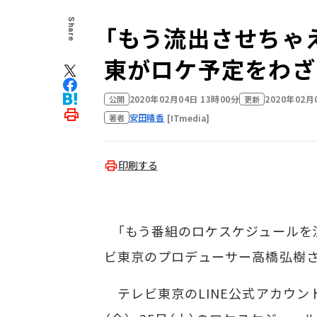
Share
「もう流出させちゃ
東がロケ予定をわざ
2020年02月04日 13時00分
2020年02月
公開
更新
安田晴香
[ITmedia]
著者
印刷する
「もう番組のロケスケジュールを流
ビ東京のプロデューサー高橋弘樹さ
テレビ東京のLINE公式アカウント