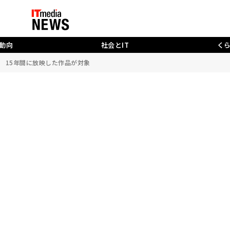
動向
社会とIT
く
 15年間に放映した作品が対象