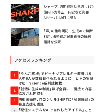
シャープ、通期純利益見通し170
億円下方修正 円安など影響
AIサーバは9月に参入
「声」の権利明記 生成AIで無断
利用、法務省が民事責任の解釈
指針を公表
アクセスランキング
「うんこ移植」でピーナツアレルギー改善、15
1
人中6人が数粒食べられるように ヒトの実証
は初 Science系列誌掲載
「就活に生成AI利用」ほぼ全員に 面接で内容
2
追及され困惑も
防衛装備庁、ITコンサルSHIFTに「AI装備品」の
3
審査支援を委託
「配信システムをAIで自作したアイドル」こと
4