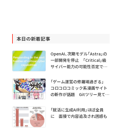
本日の新着記事
OpenAI、次期モデル「Astra」の
一部開発を停止 「Critical」級
サイバー能力の可能性否定でき
ず
「ゲーム運営の修羅場過ぎる」
コロコロコミック系漫画サイト
の新作が話題 Gitツリー見てガ
チャ不具合の犯人探し
「就活に生成AI利用」ほぼ全員
に 面接で内容追及され困惑も