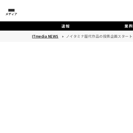
メディア
速報
業界
ITmedia NEWS
ノイタミナ歴代作品の投票企画スタート