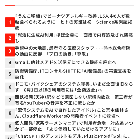
「うんこ移植」でピーナツアレルギー改善、15人中6人が数
粒食べられるように ヒトの実証は初 Science系列誌掲
1
載
「就活に生成AI利用」ほぼ全員に 面接で内容追及され困惑
2
も
手術中の大地震、患者守る医療スタッフ……熊本総合病院
3
の動画に反響 「プロの動き」「尊敬」
Gmail、他社メアドを送信元にできる機能を廃止へ
4
防衛装備庁、ITコンサルSHIFTに「AI装備品」の審査支援を
5
委託
ドコモ・バイクシェアのシステム障害、いまだ全面復旧なら
6
ず 8月1日以降の利用者には「全額返金」へ
西鉄福岡（天神）駅などで意図しない駅構内放送 第三者が
7
有名YouTuberの音声を不正に流したか
「配信システムをAIで自作したアイドル」こと宮本佳林さ
8
ん、Cloudflare Workersの開発者イベントに登壇へ
個人開発「家系ラーメンマニア」で利用者急増 対応追いつ
9
かず一部停止 「より信頼していただけるアプリに」
「ChatGPT」のデフォルトモデル、PlusとProは「Sol」に、