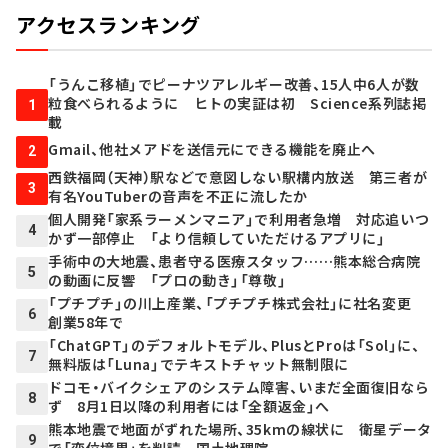
アクセスランキング
「うんこ移植」でピーナツアレルギー改善、15人中6人が数
粒食べられるように ヒトの実証は初 Science系列誌掲
1
載
Gmail、他社メアドを送信元にできる機能を廃止へ
2
西鉄福岡（天神）駅などで意図しない駅構内放送 第三者が
3
有名YouTuberの音声を不正に流したか
個人開発「家系ラーメンマニア」で利用者急増 対応追いつ
4
かず一部停止 「より信頼していただけるアプリに」
手術中の大地震、患者守る医療スタッフ……熊本総合病院
5
の動画に反響 「プロの動き」「尊敬」
「プチプチ」の川上産業、「プチプチ株式会社」に社名変更
6
創業58年で
「ChatGPT」のデフォルトモデル、PlusとProは「Sol」に、
7
無料版は「Luna」でテキストチャット無制限に
ドコモ・バイクシェアのシステム障害、いまだ全面復旧なら
8
ず 8月1日以降の利用者には「全額返金」へ
熊本地震で地面がずれた場所、35kmの線状に 衛星データ
9
で「変位境界」を判読 国土地理院