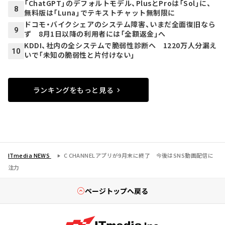
「ChatGPT」のデフォルトモデル、PlusとProは「Sol」に、
8
無料版は「Luna」でテキストチャット無制限に
ドコモ・バイクシェアのシステム障害、いまだ全面復旧なら
9
ず 8月1日以降の利用者には「全額返金」へ
KDDI、社内の全システムで脆弱性診断へ 1220万人分漏え
10
いで「未知の脆弱性と片付けない」
ランキングをもっと見る
ITmedia NEWS
C CHANNELアプリが9月末に終了 今後はSNS動画配信に
注力
ページトップへ戻る