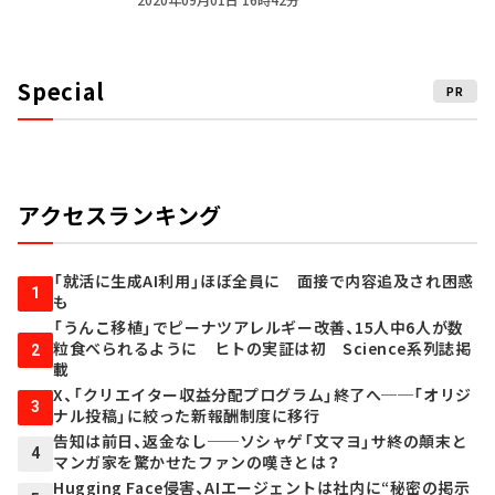
Special
PR
アクセスランキング
「就活に生成AI利用」ほぼ全員に 面接で内容追及され困惑
1
も
「うんこ移植」でピーナツアレルギー改善、15人中6人が数
粒食べられるように ヒトの実証は初 Science系列誌掲
2
載
X、「クリエイター収益分配プログラム」終了へ──「オリジ
3
ナル投稿」に絞った新報酬制度に移行
告知は前日、返金なし──ソシャゲ「文マヨ」サ終の顛末と
4
マンガ家を驚かせたファンの嘆きとは？
Hugging Face侵害、AIエージェントは社内に“秘密の掲示