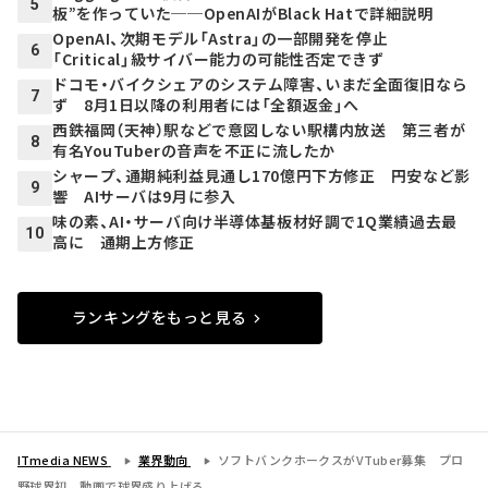
5
板”を作っていた──OpenAIがBlack Hatで詳細説明
OpenAI、次期モデル「Astra」の一部開発を停止
6
「Critical」級サイバー能力の可能性否定できず
ドコモ・バイクシェアのシステム障害、いまだ全面復旧なら
7
ず 8月1日以降の利用者には「全額返金」へ
西鉄福岡（天神）駅などで意図しない駅構内放送 第三者が
8
有名YouTuberの音声を不正に流したか
シャープ、通期純利益見通し170億円下方修正 円安など影
9
響 AIサーバは9月に参入
味の素、AI・サーバ向け半導体基板材好調で1Q業績過去最
10
高に 通期上方修正
ランキングをもっと見る
ITmedia NEWS
業界動向
ソフトバンクホークスがVTuber募集 プロ
野球界初 動画で球界盛り上げる