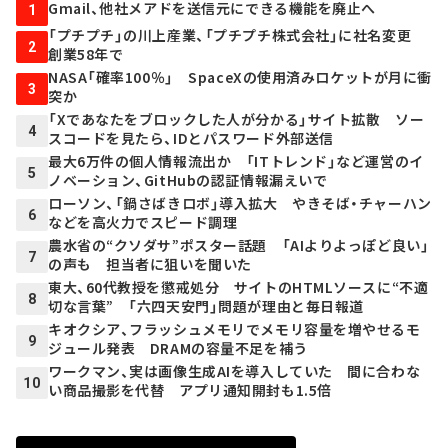
Gmail、他社メアドを送信元にできる機能を廃止へ
1
「プチプチ」の川上産業、「プチプチ株式会社」に社名変更
2
創業58年で
NASA「確率100％」 SpaceXの使用済みロケットが月に衝
3
突か
「Xであなたをブロックした人が分かる」サイト拡散 ソー
4
スコードを見たら、IDとパスワード外部送信
最大6万件の個人情報流出か 「ITトレンド」など運営のイ
5
ノベーション、GitHubの認証情報漏えいで
ローソン、「鍋さばきロボ」導入拡大 やきそば・チャーハン
6
などを高火力でスピード調理
農水省の“クソダサ”ポスター話題 「AIよりよっぽど良い」
7
の声も 担当者に狙いを聞いた
東大、60代教授を懲戒処分 サイトのHTMLソースに“不適
8
切な言葉” 「六四天安門」問題が理由と毎日報道
キオクシア、フラッシュメモリでメモリ容量を増やせるモ
9
ジュール発表 DRAMの容量不足を補う
ワークマン、実は画像生成AIを導入していた 間に合わな
10
い商品撮影を代替 アプリ通知開封も1.5倍