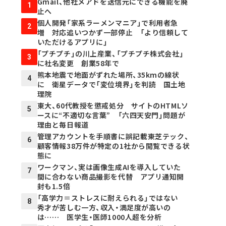
Gmail、他社メアドを送信元にできる機能を廃
1
止へ
個人開発「家系ラーメンマニア」で利用者急
2
増 対応追いつかず一部停止 「より信頼して
いただけるアプリに」
「プチプチ」の川上産業、「プチプチ株式会社」
3
に社名変更 創業58年で
熊本地震で地面がずれた場所、35kmの線状
4
に 衛星データで「変位境界」を判読 国土地
理院
東大、60代教授を懲戒処分 サイトのHTMLソ
5
ースに“不適切な言葉” 「六四天安門」問題が
理由と毎日報道
管理アカウントを手順書に誤記載――東芝テック、
6
顧客情報38万件が特定の1社から閲覧できる状
態に
ワークマン、実は画像生成AIを導入していた
7
間に合わない商品撮影を代替 アプリ通知開
封も1.5倍
「高学力＝ストレスに耐えられる」ではない
8
秀才が苦しむ一方、収入・満足度が高いの
は…… 医学生・医師1000人超を分析