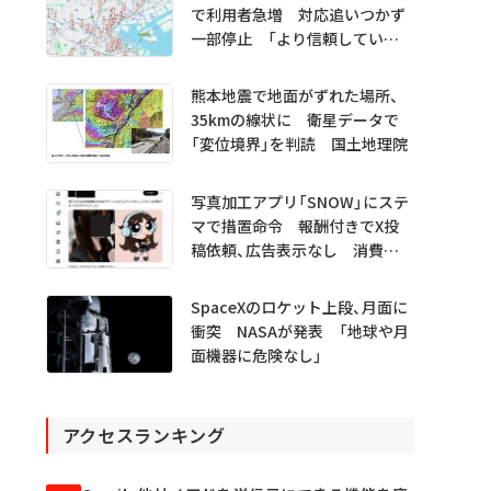
で利用者急増 対応追いつかず
一部停止 「より信頼していた
だけるアプリに」
熊本地震で地面がずれた場所、
35kmの線状に 衛星データで
「変位境界」を判読 国土地理院
写真加工アプリ「SNOW」にステ
マで措置命令 報酬付きでX投
稿依頼、広告表示なし 消費者
庁
SpaceXのロケット上段、月面に
衝突 NASAが発表 「地球や月
面機器に危険なし」
アクセスランキング