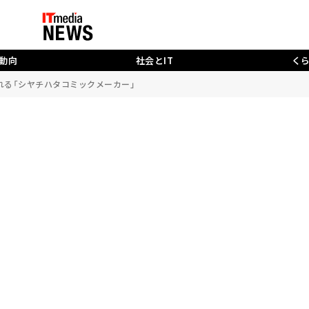
動向
社会とIT
く
れる「シヤチハタコミックメーカー」