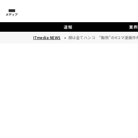
メディア
速報
業界
ITmedia NEWS
顔は全てハンコ “胸熱”の4コマ漫画作