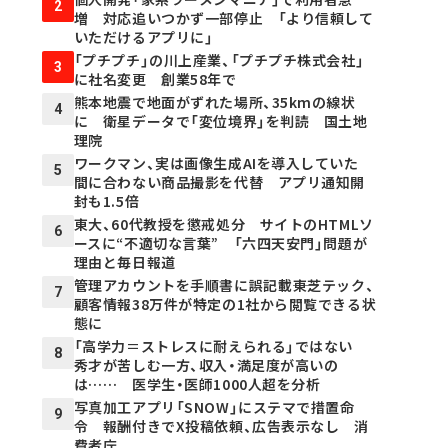
2
増 対応追いつかず一部停止 「より信頼して
いただけるアプリに」
「プチプチ」の川上産業、「プチプチ株式会社」
3
に社名変更 創業58年で
熊本地震で地面がずれた場所、35kmの線状
4
に 衛星データで「変位境界」を判読 国土地
理院
ワークマン、実は画像生成AIを導入していた
5
間に合わない商品撮影を代替 アプリ通知開
封も1.5倍
東大、60代教授を懲戒処分 サイトのHTMLソ
6
ースに“不適切な言葉” 「六四天安門」問題が
理由と毎日報道
管理アカウントを手順書に誤記載――東芝テック、
7
顧客情報38万件が特定の1社から閲覧できる状
態に
「高学力＝ストレスに耐えられる」ではない
8
秀才が苦しむ一方、収入・満足度が高いの
は…… 医学生・医師1000人超を分析
写真加工アプリ「SNOW」にステマで措置命
9
令 報酬付きでX投稿依頼、広告表示なし 消
費者庁