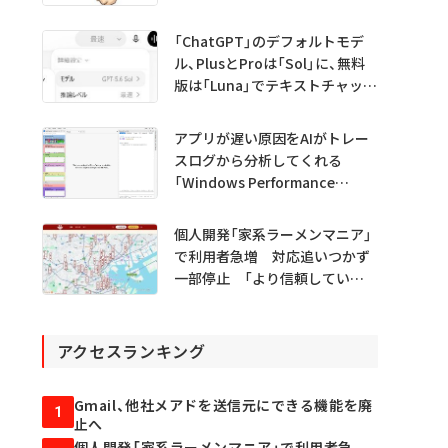
初 Science系列誌掲載
「ChatGPT」のデフォルトモデ
ル、PlusとProは「Sol」に、無料
版は「Luna」でテキストチャット
無制限に
アプリが遅い原因をAIがトレー
スログから分析してくれる
「Windows Performance
Analyzer MCP」 Microsoftが
プレビュー公開
個人開発「家系ラーメンマニア」
で利用者急増 対応追いつかず
一部停止 「より信頼していた
だけるアプリに」
アクセスランキング
Gmail、他社メアドを送信元にできる機能を廃
1
止へ
個人開発「家系ラーメンマニア」で利用者急