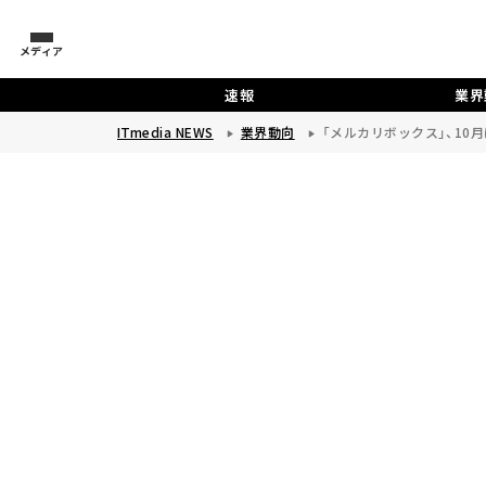
メディア
速報
業界
ITmedia NEWS
業界動向
「メルカリボックス」、1