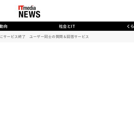
動向
社会とIT
く
0月にサービス終了 ユーザー同士の質問＆回答サービス