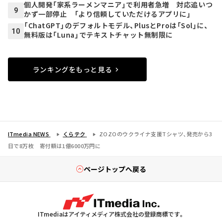
個人開発「家系ラーメンマニア」で利用者急増 対応追いつ
9
かず一部停止 「より信頼していただけるアプリに」
「ChatGPT」のデフォルトモデル、PlusとProは「Sol」に、
10
無料版は「Luna」でテキストチャット無制限に
ランキングをもっと見る
ITmedia NEWS
くらテク
ZOZOのウクライナ支援Tシャツ、発売から3
日で8万枚 寄付額は1億6000万円に
ページトップへ戻る
ITmediaはアイティメディア株式会社の登録商標です。