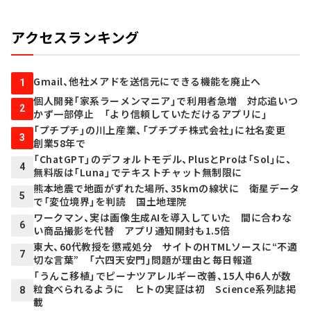
アクセスランキング
Gmail、他社メアドを送信元にできる機能を廃止へ
1
個人開発「家系ラーメンマニア」で利用者急増 対応追いつ
2
かず一部停止 「より信頼していただけるアプリに」
「プチプチ」の川上産業、「プチプチ株式会社」に社名変更
3
創業58年で
「ChatGPT」のデフォルトモデル、PlusとProは「Sol」に、
4
無料版は「Luna」でテキストチャット無制限に
熊本地震で地面がずれた場所、35kmの線状に 衛星データ
5
で「変位境界」を判読 国土地理院
ワークマン、実は画像生成AIを導入していた 間に合わな
6
い商品撮影を代替 アプリ通知開封も1.5倍
東大、60代教授を懲戒処分 サイトのHTMLソースに“不適
7
切な言葉” 「六四天安門」問題が理由と毎日報道
「うんこ移植」でピーナツアレルギー改善、15人中6人が数
粒食べられるように ヒトの実証は初 Science系列誌掲
8
載