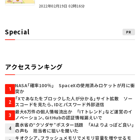
2022年02月19日 02時16分
Special
PR
アクセスランキング
NASA「確率100％」 SpaceXの使用済みロケットが月に衝
1
突か
「Xであなたをブロックした人が分かる」サイト拡散 ソー
2
スコードを見たら、IDとパスワード外部送信
最大6万件の個人情報流出か 「ITトレンド」など運営のイ
3
ノベーション、GitHubの認証情報漏えいで
農水省の“クソダサ”ポスター話題 「AIよりよっぽど良い」
4
の声も 担当者に狙いを聞いた
キオクシア、フラッシュメモリでメモリ容量を増やせるモ