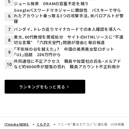
5
ジュール発表 DRAMの容量不足を補う
Googleパスワードマネジャーに脆弱性 パスキーで守ら
れたアカウント乗っ取る3つの攻撃手法、米パロアルトが警
6
鐘
バンダイ、トレカ巡りマイナカードでの本人確認を導入へ
7
東大、60代教授を懲戒処分 サイトのHTMLソースに“不適
8
切な言葉” 「六四天安門」問題が理由と毎日報道
「不気味の谷を越えた」？ 中国の美男美女型ロボット
9
「U1」話題 286万円から
共同通信に不正アクセス 職員や加盟社の氏名・メルアド
10
など約6000件が閲覧の恐れ 職員アカウント不正利用か
ランキングをもっと見る
ITmedia NEWS
くらテク
ソニーの“着るエアコン”に進化版 USB給電