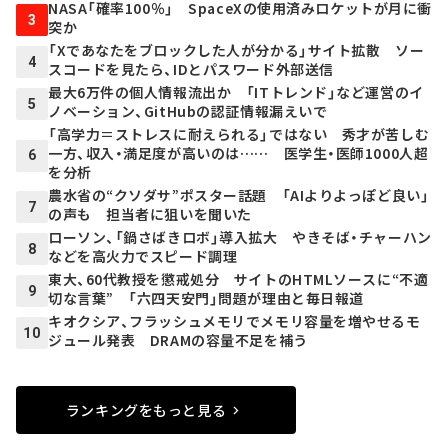
NASA「確率100％」 SpaceXの使用済みロケットが月に衝
3
突か
「Xであなたをブロックした人が分かる」サイト拡散 ソー
4
スコードを見たら、IDとパスワード外部送信
最大6万件の個人情報流出か 「ITトレンド」など運営のイ
5
ノベーション、GitHubの認証情報漏えいで
「高学力＝ストレスに耐えられる」ではない 秀才が苦しむ
一方、収入・満足度が高いのは…… 医学生・医師1000人超
6
を分析
農水省の“クソダサ”ポスター話題 「AIよりよっぽど良い」
7
の声も 担当者に狙いを聞いた
ローソン、「鍋さばきロボ」導入拡大 やきそば・チャーハン
8
などを高火力でスピード調理
東大、60代教授を懲戒処分 サイトのHTMLソースに“不適
9
切な言葉” 「六四天安門」問題が理由と毎日報道
キオクシア、フラッシュメモリでメモリ容量を増やせるモ
10
ジュール発表 DRAMの容量不足を補う
ランキングをもっと見る