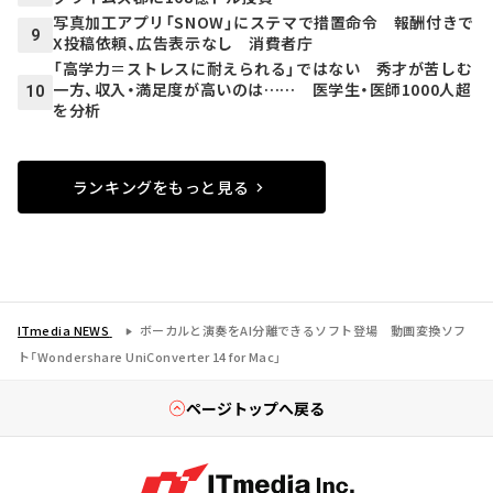
写真加工アプリ「SNOW」にステマで措置命令 報酬付きで
9
X投稿依頼、広告表示なし 消費者庁
「高学力＝ストレスに耐えられる」ではない 秀才が苦しむ
一方、収入・満足度が高いのは…… 医学生・医師1000人超
10
を分析
ランキングをもっと見る
ITmedia NEWS
ボーカルと演奏をAI分離できるソフト登場 動画変換ソフ
ト「Wondershare UniConverter 14 for Mac」
ページトップへ戻る