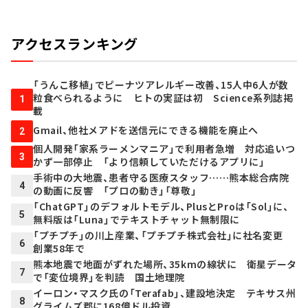
アクセスランキング
「うんこ移植」でピーナツアレルギー改善、15人中6人が数
粒食べられるように ヒトの実証は初 Science系列誌掲
1
載
Gmail、他社メアドを送信元にできる機能を廃止へ
2
個人開発「家系ラーメンマニア」で利用者急増 対応追いつ
3
かず一部停止 「より信頼していただけるアプリに」
手術中の大地震、患者守る医療スタッフ……熊本総合病院
4
の動画に反響 「プロの動き」「尊敬」
「ChatGPT」のデフォルトモデル、PlusとProは「Sol」に、
5
無料版は「Luna」でテキストチャット無制限に
「プチプチ」の川上産業、「プチプチ株式会社」に社名変更
6
創業58年で
熊本地震で地面がずれた場所、35kmの線状に 衛星データ
7
で「変位境界」を判読 国土地理院
イーロン・マスク氏の「Terafab」、建設地決定 テキサス州
8
グライムズ郡に168億ドル投資