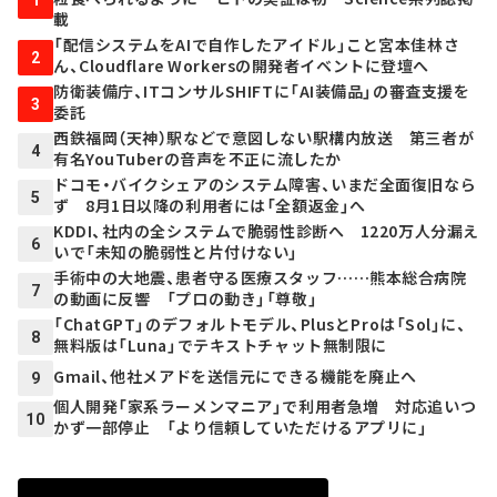
1
載
「配信システムをAIで自作したアイドル」こと宮本佳林さ
2
ん、Cloudflare Workersの開発者イベントに登壇へ
防衛装備庁、ITコンサルSHIFTに「AI装備品」の審査支援を
3
委託
西鉄福岡（天神）駅などで意図しない駅構内放送 第三者が
4
有名YouTuberの音声を不正に流したか
ドコモ・バイクシェアのシステム障害、いまだ全面復旧なら
5
ず 8月1日以降の利用者には「全額返金」へ
KDDI、社内の全システムで脆弱性診断へ 1220万人分漏え
6
いで「未知の脆弱性と片付けない」
手術中の大地震、患者守る医療スタッフ……熊本総合病院
7
の動画に反響 「プロの動き」「尊敬」
「ChatGPT」のデフォルトモデル、PlusとProは「Sol」に、
8
無料版は「Luna」でテキストチャット無制限に
Gmail、他社メアドを送信元にできる機能を廃止へ
9
個人開発「家系ラーメンマニア」で利用者急増 対応追いつ
10
かず一部停止 「より信頼していただけるアプリに」