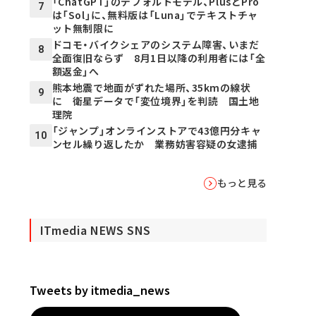
「ChatGPT」のデフォルトモデル、PlusとPro
7
は「Sol」に、無料版は「Luna」でテキストチャ
ット無制限に
ドコモ・バイクシェアのシステム障害、いまだ
8
全面復旧ならず 8月1日以降の利用者には「全
額返金」へ
熊本地震で地面がずれた場所、35kmの線状
9
に 衛星データで「変位境界」を判読 国土地
理院
「ジャンプ」オンラインストアで43億円分キャ
10
ンセル繰り返したか 業務妨害容疑の女逮捕
もっと見る
ITmedia NEWS SNS
Tweets by itmedia_news