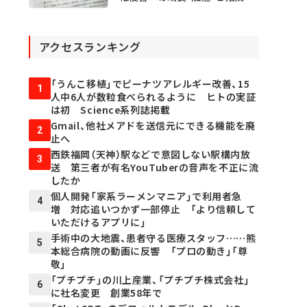
アクセスランキング
「うんこ移植」でピーナツアレルギー改善、15
1
人中6人が数粒食べられるように ヒトの実証
は初 Science系列誌掲載
Gmail、他社メアドを送信元にできる機能を廃
2
止へ
西鉄福岡（天神）駅などで意図しない駅構内放
3
送 第三者が有名YouTuberの音声を不正に流
したか
個人開発「家系ラーメンマニア」で利用者急
4
増 対応追いつかず一部停止 「より信頼して
いただけるアプリに」
手術中の大地震、患者守る医療スタッフ……熊
5
本総合病院の動画に反響 「プロの動き」「尊
敬」
「プチプチ」の川上産業、「プチプチ株式会社」
6
に社名変更 創業58年で