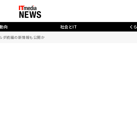
動向
社会とIT
く
ゼルダ続編の新情報も公開か