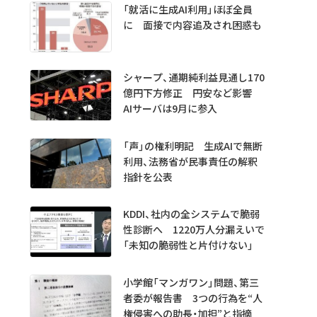
「就活に生成AI利用」ほぼ全員
に 面接で内容追及され困惑も
シャープ、通期純利益見通し170
億円下方修正 円安など影響
AIサーバは9月に参入
「声」の権利明記 生成AIで無断
利用、法務省が民事責任の解釈
指針を公表
KDDI、社内の全システムで脆弱
性診断へ 1220万人分漏えいで
「未知の脆弱性と片付けない」
小学館「マンガワン」問題、第三
者委が報告書 3つの行為を“人
権侵害への助長・加担”と指摘