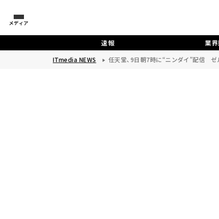
メディア
速報
業界
ITmedia NEWS
任天堂、9日朝7時に“ニンダイ”配信 