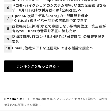
ドコモ・バイクシェアのシステム障害、いまだ全面復旧なら
6
ず 8月1日以降の利用者には「全額返金」へ
OpenAI、次期モデル「Astra」の一部開発を停止
7
「Critical」級サイバー能力の可能性否定できず
西鉄福岡（天神）駅などで意図しない駅構内放送 第三者が
8
有名YouTuberの音声を不正に流したか
防衛装備庁、ITコンサルSHIFTに「AI装備品」の審査支援を
9
委託
Gmail、他社メアドを送信元にできる機能を廃止へ
10
ランキングをもっと見る
ITmedia NEWS
「Meta Quest」にAIアシスタント「Meta AI」搭載へ 周囲の
状況をAIに質問できる機能も