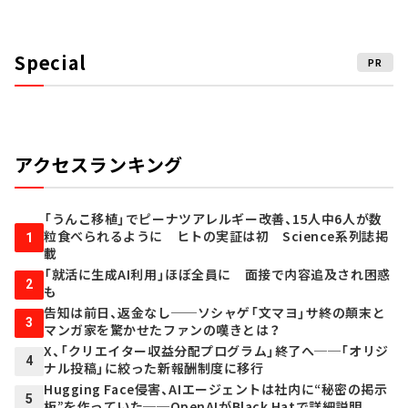
Special
PR
アクセスランキング
「うんこ移植」でピーナツアレルギー改善、15人中6人が数
粒食べられるように ヒトの実証は初 Science系列誌掲
1
載
「就活に生成AI利用」ほぼ全員に 面接で内容追及され困惑
2
も
告知は前日、返金なし──ソシャゲ「文マヨ」サ終の顛末と
3
マンガ家を驚かせたファンの嘆きとは？
X、「クリエイター収益分配プログラム」終了へ──「オリジ
4
ナル投稿」に絞った新報酬制度に移行
Hugging Face侵害、AIエージェントは社内に“秘密の掲示
5
板”を作っていた──OpenAIがBlack Hatで詳細説明