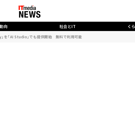
動向
社会とIT
く
llery」を「AI Studio」でも提供開始 無料で利用可能