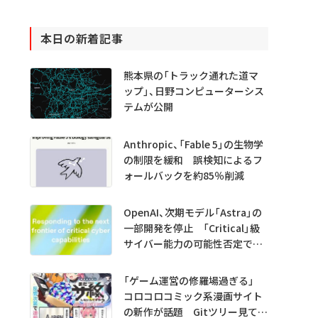
本日の新着記事
熊本県の「トラック通れた道マ
ップ」、日野コンピューターシス
テムが公開
Anthropic、「Fable 5」の生物学
の制限を緩和 誤検知によるフ
ォールバックを約85％削減
OpenAI、次期モデル「Astra」の
一部開発を停止 「Critical」級
サイバー能力の可能性否定でき
ず
「ゲーム運営の修羅場過ぎる」
コロコロコミック系漫画サイト
の新作が話題 Gitツリー見てガ