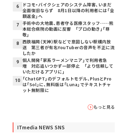
ドコモ・バイクシェアのシステム障害、いまだ
6
全面復旧ならず 8月1日以降の利用者には「全
額返金」へ
手術中の大地震、患者守る医療スタッフ……熊
7
本総合病院の動画に反響 「プロの動き」「尊
敬」
西鉄福岡（天神）駅などで意図しない駅構内放
8
送 第三者が有名YouTuberの音声を不正に流
したか
個人開発「家系ラーメンマニア」で利用者急
9
増 対応追いつかず一部停止 「より信頼して
いただけるアプリに」
「ChatGPT」のデフォルトモデル、PlusとPro
10
は「Sol」に、無料版は「Luna」でテキストチャ
ット無制限に
もっと見る
ITmedia NEWS SNS