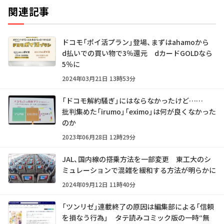
関連記事
ドコモ「ポイ活プラン」登場、まずはahamoから
d払いでの買い物で3％還元 dカードGOLDなら
5％に
2024年03月21日 13時53分
「ドコモ解約騒ぎ」にはならなかったけど……
批判集めた「irumo」「eximo」は何が良くなかった
のか
2023年06月28日 12時29分
JAL、国内線の搭乗方法を一部変更 東工大のシ
ミュレーションで混雑を緩和する方法が明らかに
2024年09月12日 11時40分
「ツンリゼ」連載終了の原因は編集部による「信頼
を損なう行為」 タテ読みコミック版の一時“無