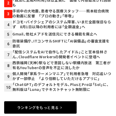
「就活に生成AI利用」ほぼ全員に 面接で内容追及され困惑
2
も
手術中の大地震、患者守る医療スタッフ……熊本総合病院
3
の動画に反響 「プロの動き」「尊敬」
ドコモ・バイクシェアのシステム障害、いまだ全面復旧なら
4
ず 8月1日以降の利用者には「全額返金」へ
Gmail、他社メアドを送信元にできる機能を廃止へ
5
防衛装備庁、ITコンサルSHIFTに「AI装備品」の審査支援を
6
委託
「配信システムをAIで自作したアイドル」こと宮本佳林さ
7
ん、Cloudflare Workersの開発者イベントに登壇へ
西鉄福岡（天神）駅などで意図しない駅構内放送 第三者が
8
有名YouTuberの音声を不正に流したか
個人開発「家系ラーメンマニア」で利用者急増 対応追いつ
9
かず一部停止 「より信頼していただけるアプリに」
「ChatGPT」のデフォルトモデル、PlusとProは「Sol」に、
10
無料版は「Luna」でテキストチャット無制限に
ランキングをもっと見る