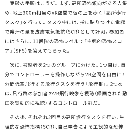
実験の手順はこうだ。まず、高所恐怖傾向がある人集
め、地上300m相当のVR空間で板の上を歩く「高所歩行
タスク」を行った。タスク中には、指に貼りつけた電極
で発汗の量を皮膚電気抵抗（SCR）として計測。参加者
にはさらに、11段階の恐怖レベルで「主観的恐怖スコ
ア」（SFS）を答えてもらった。
次に、被験者を2つのグループに分けた。1つ目は、自
分でコントローラーを操作しながらVR空間を自由に7
分間低空飛行する飛行タスクを行う「飛行群」。2つめ
は、飛行群の参加者のVR飛行映像を視聴（録画された動
画を受動的に視聴）するコントロール群だ。
その後、それぞれ2回目の高所歩行タスクを行い、生
理的な恐怖指標（SCR）、自己申告による主観的な恐怖