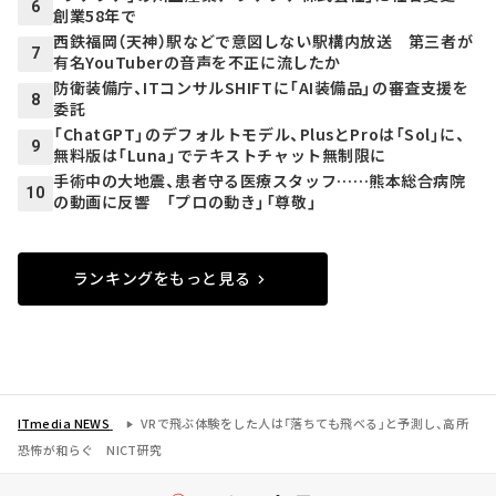
6
創業58年で
西鉄福岡（天神）駅などで意図しない駅構内放送 第三者が
7
有名YouTuberの音声を不正に流したか
防衛装備庁、ITコンサルSHIFTに「AI装備品」の審査支援を
8
委託
「ChatGPT」のデフォルトモデル、PlusとProは「Sol」に、
9
無料版は「Luna」でテキストチャット無制限に
手術中の大地震、患者守る医療スタッフ……熊本総合病院
10
の動画に反響 「プロの動き」「尊敬」
ランキングをもっと見る
ITmedia NEWS
VRで飛ぶ体験をした人は「落ちても飛べる」と予測し、高所
恐怖が和らぐ NICT研究