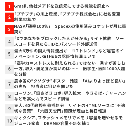
Gmail、他社メアドを送信元にできる機能を廃止へ
1
「プチプチ」の川上産業、「プチプチ株式会社」に社名変更
2
創業58年で
NASA「確率100％」 SpaceXの使用済みロケットが月に衝
3
突か
「Xであなたをブロックした人が分かる」サイト拡散 ソー
4
スコードを見たら、IDとパスワード外部送信
最大6万件の個人情報流出か 「ITトレンド」など運営のイ
5
ノベーション、GitHubの認証情報漏えいで
「高学力＝ストレスに耐えられる」ではない 秀才が苦しむ
一方、収入・満足度が高いのは…… 医学生・医師1000人超
6
を分析
農水省の“クソダサ”ポスター話題 「AIよりよっぽど良い」
7
の声も 担当者に狙いを聞いた
ローソン、「鍋さばきロボ」導入拡大 やきそば・チャーハン
8
などを高火力でスピード調理
東大、60代教授を懲戒処分 サイトのHTMLソースに“不適
9
切な言葉” 「六四天安門」問題が理由と毎日報道
キオクシア、フラッシュメモリでメモリ容量を増やせるモ
10
ジュール発表 DRAMの容量不足を補う