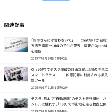
関連記事
「お母さんには言わないで」──ChatGPTが自殺
方法を指南→16歳の子供が死去 両親がOpenAI
を提訴
2025年09月19日 08時02分
ChatGPTでテスラ爆破の計画立案、現場の下見に
スマートグラス…… 凶悪犯罪に利用される最先
端ツール
2025年01月21日 12時02分
テスラ、日本で“自動運転”のテスト走行開始 ハ
ンドルに触れず、「FSD」で市街地を走る動画公開
2025年08月20日 13時46分