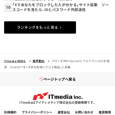
「Xであなたをブロックした人が分かる」サイト拡散 ソー
10
スコードを見たら、IDとパスワード外部送信
ランキングをもっと見る
ITmedia NEWS
業界動向
フロリダ州がOpenAIとアルトマンCEOを提
訴 ChatGPTを「子供を危険にさらす製品」と非難
ページトップへ戻る
ITmediaはアイティメディア株式会社の登録商標です。
利用規約
プライバシーポリシー
運営会社
お問い合わせ
推奨環境