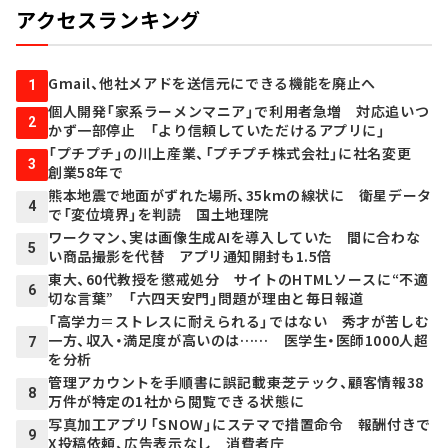
アクセスランキング
Gmail、他社メアドを送信元にできる機能を廃止へ
1
個人開発「家系ラーメンマニア」で利用者急増 対応追いつ
2
かず一部停止 「より信頼していただけるアプリに」
「プチプチ」の川上産業、「プチプチ株式会社」に社名変更
3
創業58年で
熊本地震で地面がずれた場所、35kmの線状に 衛星データ
4
で「変位境界」を判読 国土地理院
ワークマン、実は画像生成AIを導入していた 間に合わな
5
い商品撮影を代替 アプリ通知開封も1.5倍
東大、60代教授を懲戒処分 サイトのHTMLソースに“不適
6
切な言葉” 「六四天安門」問題が理由と毎日報道
「高学力＝ストレスに耐えられる」ではない 秀才が苦しむ
一方、収入・満足度が高いのは…… 医学生・医師1000人超
7
を分析
管理アカウントを手順書に誤記載――東芝テック、顧客情報38
8
万件が特定の1社から閲覧できる状態に
写真加工アプリ「SNOW」にステマで措置命令 報酬付きで
9
X投稿依頼、広告表示なし 消費者庁