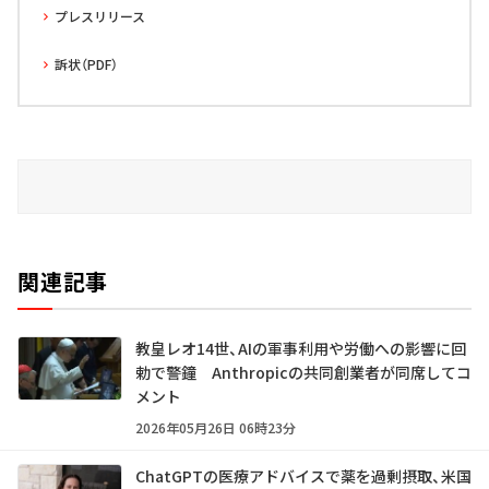
プレスリリース
訴状（PDF）
関連記事
教皇レオ14世、AIの軍事利用や労働への影響に回
勅で警鐘 Anthropicの共同創業者が同席してコ
メント
2026年05月26日 06時23分
ChatGPTの医療アドバイスで薬を過剰摂取、米国