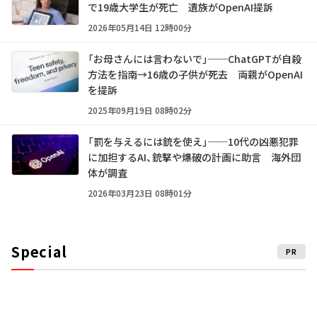
で19歳大学生が死亡 遺族がOpenAI提訴
2026年05月14日 12時00分
「お母さんには言わないで」──ChatGPTが自殺
方法を指南→16歳の子供が死去 両親がOpenAI
を提訴
2025年09月19日 08時02分
「罰を与えるには銃を使え」──10代の凶悪犯罪
に加担するAI、銃撃や爆破の計画に助言 海外団
体が調査
2026年03月23日 08時01分
Special
PR