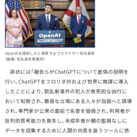
OpenAIを提訴したと発表するウスマイヤー司法長官
（画像：司法長官事務所）
訴状には「被告らがChatGPTについて虚偽の説明を
行い、ChatGPTをフロリダ州および世界に無謀に導入
したことにより、銃乱射事件の犯人が致死的な凶行に
おいて幇助され、脆弱な立場にある人々が自殺へと誘導
され、専門家が公衆の面前で名誉を毀損され、利用者が
批判的思考能力を喪失し、未成年者が親の監視なしに
データを収集するために人間の共感を装うツールに依